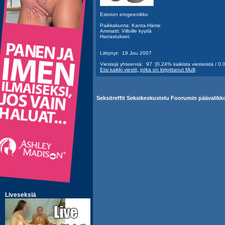
Estoton erogeenikko
Paikkakunta: Kanta-Häme
Ammatti: Villoille kyytiä
Harrastukset:
Liittynyt: 19 Jou 2007
Viestejä yhteensä: 97 [0.24% kaikista viesteistä / 0.0
Etsi kaikki viestit, jotka on kirjoittanut Mulli
Seksitreffit Seksikeskustelu Foorumin päävalikk