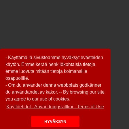
- Käyttämällä sivustoamme hyväksyt evästeiden
käytön. Emme kerää henkilökohtaisia tietoja,
emme luovuta mitään tietoja kolmansille
osapuolille.
- Om du använder denna webbplats godkänner
du användandet av kakor. -- By browsing our site
you agree to our use of cookies.
Käyttöehdot - Användningsvillkor - Terms of Use
HYVÄKSYN