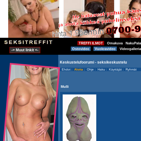
TREFFI ILMOT
Omakuva
NakuPala
⋅
⋅
Ostovideo
Vuokravideo
Videogalleria
⋅
⋅
-> Muut linkit <-
Keskustelufoorumi - seksikeskustelu
Ehdot
:
Aloita
:
Ohje
:
Haku
:
Käyttäjät
:
Ryhmät
Mulli