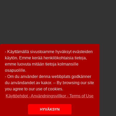
- Käyttämällä sivustoamme hyväksyt evästeiden
käytön. Emme kerää henkilökohtaisia tietoja,
emme luovuta mitään tietoja kolmansille
osapuolille.
- Om du använder denna webbplats godkänner
du användandet av kakor. -- By browsing our site
you agree to our use of cookies.
Käyttöehdot - Användningsvillkor - Terms of Use
HYVÄKSYN