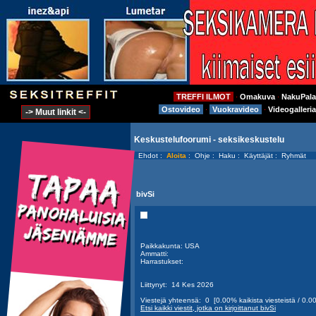
TREFFI ILMOT
Omakuva
NakuPala
⋅
⋅
Ostovideo
Vuokravideo
Videogalleria
⋅
⋅
-> Muut linkit <-
Keskustelufoorumi - seksikeskustelu
Ehdot
:
Aloita
:
Ohje
:
Haku
:
Käyttäjät
:
Ryhmät
bivSi
Paikkakunta: USA
Ammatti:
Harrastukset:
Liittynyt: 14 Kes 2026
Viestejä yhteensä: 0 [0.00% kaikista viesteistä / 0.00
Etsi kaikki viestit, jotka on kirjoittanut bivSi