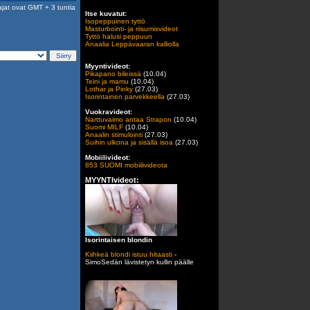
ajat ovat GMT + 3 tuntia
Itse kuvatut:
Isopeppuinen tyttö
Masturbointi- ja riisumisvideot
Tyttö halusi peppuun
Anaalia Leppävaaran kalliolla
Myyntivideot:
Pikapano bileissä
(10.04)
Teini ja mamu
(10.04)
Lothar ja Pinky
(27.03)
Isorintainen parvekkeella
(27.03)
Vuokravideot:
Narttuvaimo antaa Strapon
(10.04)
Suomi MILF
(10.04)
Anaalin stimulointi
(27.03)
Suihin ulkona ja sisällä isoa
(27.03)
Mobiilivideot:
853 SUOMI mobiilivideota
MYYNTIvideot:
Isorintaisen blondin
Kiihkeä blondi istuu hitaasti
-
SimoSedän lävistetyn kullin päälle