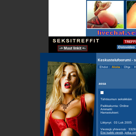
TREFF
Ostovideo
-> Muut linkit <-
Keskustelufoorumi - 
Ehdot
:
Aloita
:
Ohje
:
H
assa
Tähtisumun seksikkäin
Paikkakunta: Online
Ammatti:
Harrastukset:
Liittynyt: 03 Lok 2005
Viestejä yhteensä: 3329 [
Etsi kaikki viestit, jotka o