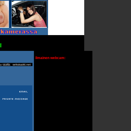
t
Ilmainen webcam:
u täällä:
seksisaitti.net