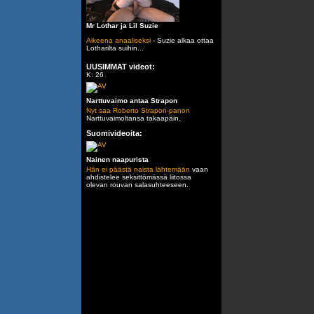
Mr Lothar ja Lil Suzie
Aikeena anaaliseksi
- Suzie alkaa ottaa
Lotharilta suihin...
UUSIMMAT videot:
K: 26
Narttuvaimo antaa Strapon
Nyt saa Roberto Strapon-panon
Narttuvaimoltansa takaapäin.
Suomivideoita:
Nainen naapurista
Hän ei päästä naista lähtemään
vaan
ahdistelee seksittömässä liitossa
olevan rouvan salasuhteeseen.