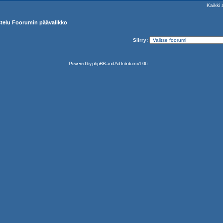
Kaikki 
ustelu Foorumin päävalikko
Siirry:
Powered by
phpBB
and
Ad Infinitum
v1.06