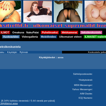
I ILMOT
Omakuva
NakuPalat
Puhelinseksi
Webkamerat
Seksikeskustelu
⋅
⋅
⋅
⋅
⋅
Vuokravideo
Videogalleria
Mobiilivideo
Ulkomaiset videot
ILMAISET traileri
⋅
⋅
⋅
⋅
⋅
seksikeskustelu
aku
:
Käyttäjät
:
Ryhmät
Keskustelu jatku
Käyttäjätiedot :: assa
Sähköpostiosoite:
Yksityisviesti:
MSN Messenger:
Yahoo Messenger:
AIM Osoite:
ICQ Numero:
8.34% kaikista viesteistä / 0.44 viestiä per päivä]
n kirjoittanut assa