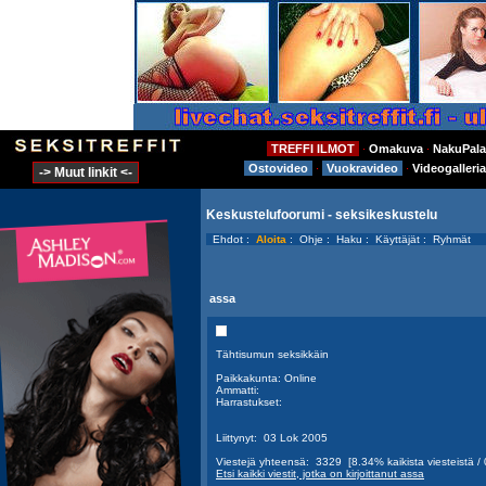
TREFFI ILMOT
Omakuva
NakuPala
⋅
⋅
Ostovideo
Vuokravideo
Videogalleria
⋅
⋅
-> Muut linkit <-
Keskustelufoorumi - seksikeskustelu
Ehdot
:
Aloita
:
Ohje
:
Haku
:
Käyttäjät
:
Ryhmät
assa
Tähtisumun seksikkäin
Paikkakunta: Online
Ammatti:
Harrastukset:
Liittynyt: 03 Lok 2005
Viestejä yhteensä: 3329 [8.34% kaikista viesteistä / 0
Etsi kaikki viestit, jotka on kirjoittanut assa