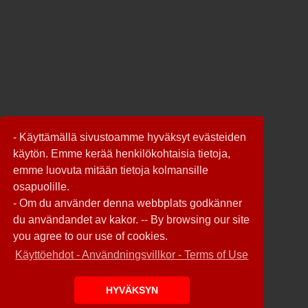
- Käyttämällä sivustoamme hyväksyt evästeiden
käytön. Emme kerää henkilökohtaisia tietoja,
emme luovuta mitään tietoja kolmansille
osapuolille.
- Om du använder denna webbplats godkänner
du användandet av kakor. -- By browsing our site
you agree to our use of cookies.
Käyttöehdot - Användningsvillkor - Terms of Use
HYVÄKSYN