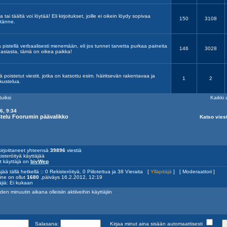
tai täältä voi löytää! Eli kirjoitukset, joille ei oikein löydy sopivaa
150
3108
 tänne.
aa pistellä verbaalisesti menemään, eli jos tunnet tarvetta purkaa paineita
146
3028
n asiasta, tämä on oikea paikka!
 poistetut viestit, jotka on katsottu esim. häiritsevän rakentavaa ja
1
2
kustelua.
tuiksi
Kaikki 
6, 9:34
ustelu Foorumin päävalikko
Katso viest
irjoittaneet yhteensä
39896
viestiä
isteröityä käyttäjää
yt käyttäjä on
bivWep
jää tällä hetkellä :: 0 Rekisteröityä, 0 Piilotettua ja 38 Vieraita [
Ylläpitäjä
] [
Moderaattori
]
ine on ollut
1680
,päiväys 16.2.2012, 12:19
äjiä: Ei kukaan
den minuutin aikana olleisiin aktiiveihin käyttäjiin
Salasana:
Kirjaa minut aina sisään automaattisesti