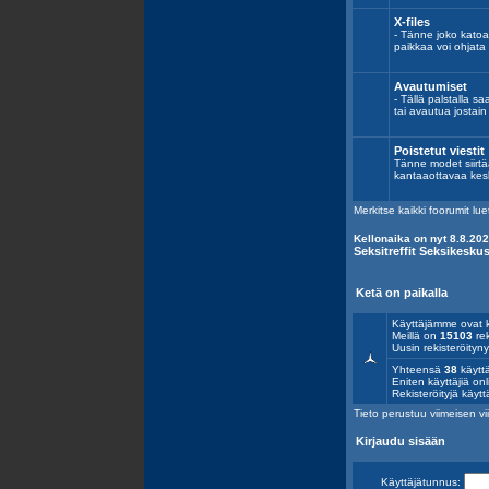
X-files
- Tänne joko katoaa 
paikkaa voi ohjata
Avautumiset
- Tällä palstalla s
tai avautua jostai
Poistetut viestit
Tänne modet siirtää
kantaaottavaa kes
Merkitse kaikki foorumit lue
Kellonaika on nyt 8.8.202
Seksitreffit Seksikesk
Ketä on paikalla
Käyttäjämme ovat k
Meillä on
15103
rek
Uusin rekisteröityn
Yhteensä
38
käyttä
Eniten käyttäjiä onl
Rekisteröityjä käytt
Tieto perustuu viimeisen vii
Kirjaudu sisään
Käyttäjätunnus: