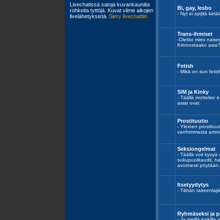
Bi, gay, lesbo
- Nyt ei syrjitä ket
Trans-ihmiset
-Oletko mies nais
Kiinnostaako asia
Fetish
- Mikä on sun fetis
S/M ja Kinky
- Täällä irrottelee
asiat ovat
Prostituutio
- Yleinen prostitu
vanhimmasta amma
Seksiongelmat
- Täällä voit kysyä
sukupuolitaudit, he
avoimesti pöytään.
Itsetyydytys
- Tähän taiteenlajii
Ryhmäseksi ja p
- Ja meillä kaikill