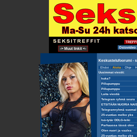
TREFF
Ostovideo
-> Muut linkit <-
Keskustelufoorumi - 
Ehdot
:
Aloita
:
Ohje
:
H
Uusimmat viestit: