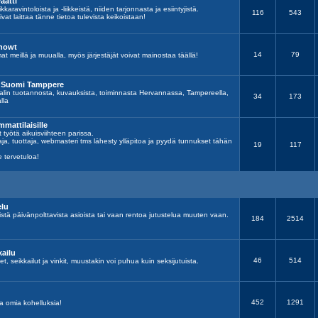
aatti
kkaravintoloista ja -liikkeistä, niiden tarjonnasta ja esiintyjistä.
116
543
ivat laittaa tänne tietoa tulevista keikoistaan!
showt
14
79
at meillä ja muualla, myös järjestäjät voivat mainostaa täällä!
s Suomi Tamppere
lin tuotannosta, kuvauksista, toiminnasta Hervannassa, Tampereella,
34
173
lla
mmattilaisille
ät työtä aikuisviihteen parissa.
aaja, tuottaja, webmasteri tms lähesty ylläpitoa ja pyydä tunnukset tähän
19
117
e tervetuloa!
elu
istä päivänpolttavista asioista tai vaan rentoa jutustelua muuten vaan.
184
2514
kailu
46
514
t, seikkailut ja vinkit, muustakin voi puhua kuin seksijutuista.
452
1291
pa omia kohelluksia!