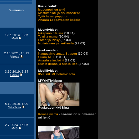
Itse kuvatut:
Isopeppuinen tyttö
Viimeisin
Masturbointi- ja riisumisvideot
Tyttö halusi peppuun
Anaalia Leppävaaran kalliolla
Myyntivideot:
Pikapano bileissä
(10.04)
12.6.2014, 0:35
Teini ja mamu
(10.04)
Mulli
Lothar ja Pinky
(27.03)
Isorintainen parvekkeella
(27.03)
Vuokravideot:
2.10.2021, 15:13
Narttuvaimo antaa Strapon
(10.04)
Vieras
Suomi MILF
(10.04)
Anaalin stimulointi
(27.03)
Suihin ulkona ja sisällä isoa
(27.03)
Mobiilivideot:
3.10.2019, 1:24
853 SUOMI mobiilivideota
Härski
MYYNTIvideot:
5.10.2018, 4:00
SiltaTalta
Ruskeaverikkö Nina
Komea mamu
- Kokematon suomalainen
teinityttö
2.7.2024, 16:05
M40