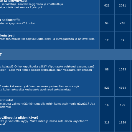
n ja iskuyritykset
 raflalettuja, karvakäsi-gigoloita ja chattituttuja.
621
2081
i ja mistä olet seuraa löytänyt?
a sokkotreffit
51
258
ta tai kysyttävää? Luulisi.
leria testi
viset forumilaiset koeajavat uutta deitti- ja kuvagalleriaa ja antavat siitä
12
49
T
a kaluasi? Onko kuppikoolla väliä? Viipottaako vehkeesi vasempaan?
88
1683
esi? Täällä voit kertoa kaiken kropastasi, ihan vapaasti, kenenkään
P, onko kakkonen ykkönen vai onko partnerillasi musta vyö
823
4364
jaa kokemuksesi ja keskustele avoimesti seksiasioista.
tit leikit
masutra vai mennäänkö tunteella mihin kompassinneula näyttää? Jaa
16
199
mmentoi!
uvälineet ja niiden käyttö
että ja vaatetta löytyy. Mutta mites ja missä niitä sitten käytetään?
318
1329
ejä!