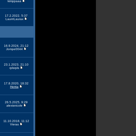
kimppaaa
17.2.2022, 5:37
LaurrrLaurax
16.9.2024, 21:12
Jompe0044
23.1.2023, 21:10
rplsrpls
17.8.2020, 18:32
Hertta
26.5.2025, 9:29
alexisnicole
11.10.2018, 11:12
Vieras