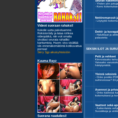
Seuran hakemine
- Yhden yön juttuja,
- Kerro kokemukses
Nettiromanssit j
- Löytyykö kokemus
Deitti- ja kuvagal
- Halukkaat ja aktii
palautetta
SEKSIN ILOT JA SURU
Pelit ja vehkeet
Kiinnostaako kehu
Vaivaako varustuks
häiriytymättä.
Yleistä seksistä
- Onko posliini PO
suihinotossa? Eli 
Asennot ja privaa
- Onko kädessä ka
kokemuksesi ja ko
Vaatteet sekä ap
- Kaikenlaista vehj
Suosikkeja ja vinkk