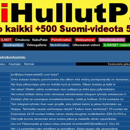
I ILMOT
Omakuva
NakuPalat
Puhelinseksi
Webkamerat
Seksikeskustelu
⋅
⋅
⋅
⋅
⋅
Vuokravideo
Videogalleria
Mobiilivideo
Ulkomaiset videot
ILMAISET traileri
⋅
⋅
⋅
⋅
⋅
seksikeskustelu
aku
:
Käyttäjät
:
Ryhmät
Keskustelu jatku