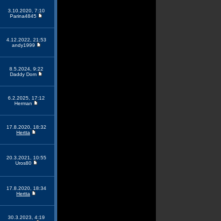
3.10.2020, 7:10
Parina4845
4.12.2022, 21:53
andy1999
8.5.2024, 9:22
Daddy Dom
6.2.2025, 17:12
Herman
17.8.2020, 18:32
Hertta
20.3.2021, 10:55
Uros80
17.8.2020, 18:34
Hertta
30.3.2023, 4:19