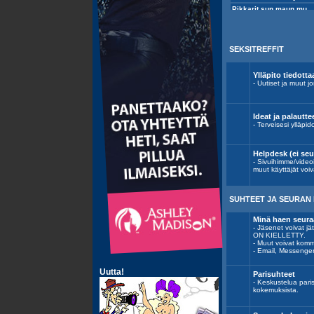
SEKSITREFFIT
Ylläpito tiedotta
- Uutiset ja muut jo
Ideat ja palautte
- Terveisesi ylläpid
Helpdesk (ei se
- Sivuihimme/video
muut käyttäjät voiv
SUHTEET JA SEURAN 
Minä haen seura
- Jäsenet voivat
ON KIELLETTY.
- Muut voivat komm
- Email, Messenge
Parisuhteet
- Keskustelua pari
kokemuksista.