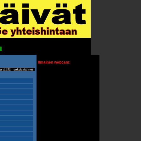
t
Ilmainen webcam:
u täällä:
seksisaitti.net