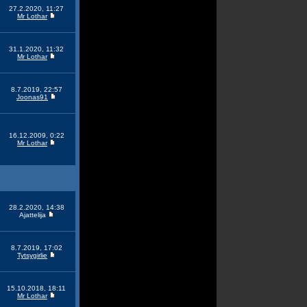
27.2.2020, 11:27
Mr Lothar
31.1.2020, 11:32
Mr Lothar
8.7.2019, 22:57
Joonas91
16.12.2009, 0:22
Mr Lothar
28.2.2020, 14:38
Ajattelija
8.7.2019, 17:02
Tytsygirlie
15.10.2018, 18:11
Mr Lothar