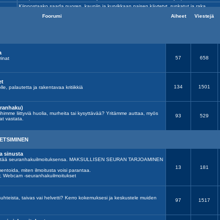
Foorumi
Aiheet
Viestejä
a
57
658
rinat
et
134
1501
olle, palautetta ja rakentavaa kritiikkiä
uranhaku)
ihimme liittyviä huolia, murheita tai kysyttävää? Yritämme auttaa, myös
93
529
at vastata.
ETSIMINEN
a sinusta
 jättää seuranhakuilmoituksensa. MAKSULLISEN SEURAN TARJOAMINEN
13
181
entoida, miten ilmoitusta voisi parantaa.
r, Webcam -seuranhakuilmoitukset
suhteista, taivas vai helvetti? Kerro kokemuksesi ja keskustele muiden
97
1517