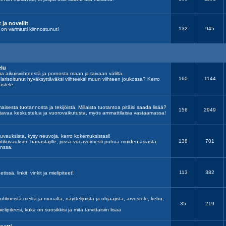
 ja novellit
132
945
 on varmasti kiinnostunut!
elu
ua aikuisviihteestä ja pornosta maan ja taivaan väliltä.
160
1144
arisoitunut hyväksyttäväksi viihteeksi muun viihteen joukossa? Kerro
ustele.
aisesta tuotannosta ja tekijöistä. Millaista tuotantoa pitäisi saada lisää?
156
2949
kentavaa keskustelua ja vuorovaikutusta, myös ammattilaisia vastaamassa!
kuvauksista, kysy neuvoja, kerro kokemuksistasi!
138
701
tikuvauksen harrastajille, jossa voi avoimesti puhua muiden asiasta
anssa.
113
382
tissä, linkit, vinkit ja mielipiteet!
filmeistä meiltä ja muualta, näyttelijöistä ja ohjaajista, arvostele, kehu,
35
219
ielipiteesi, kuka on suosikkisi ja mitä tarvittaisiin lisää