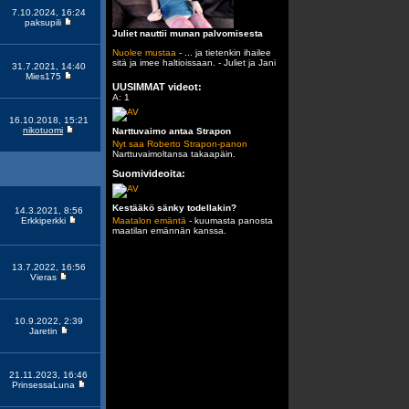
7.10.2024, 16:24
paksupili
Juliet nauttii munan palvomisesta
Nuolee mustaa
- ... ja tietenkin ihailee
sitä ja imee haltioissaan. - Juliet ja Jani
31.7.2021, 14:40
Mies175
UUSIMMAT videot:
A: 1
16.10.2018, 15:21
nikotuomi
Narttuvaimo antaa Strapon
Nyt saa Roberto Strapon-panon
Narttuvaimoltansa takaapäin.
Suomivideoita:
Kestääkö sänky todellakin?
14.3.2021, 8:56
Maatalon emäntä
- kuumasta panosta
Erkkiperkki
maatilan emännän kanssa.
13.7.2022, 16:56
Vieras
10.9.2022, 2:39
Jaretin
21.11.2023, 16:46
PrinsessaLuna