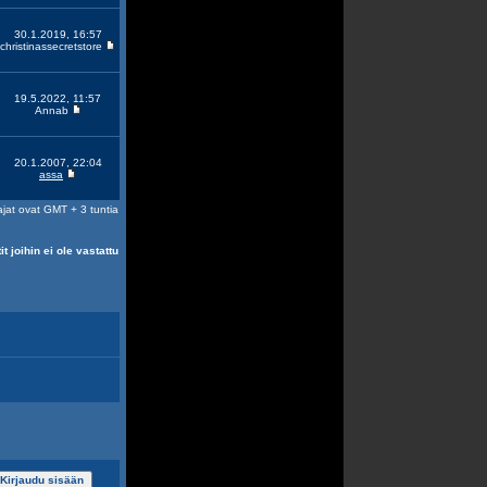
30.1.2019, 16:57
christinassecretstore
19.5.2022, 11:57
Annab
20.1.2007, 22:04
assa
ajat ovat GMT + 3 tuntia
it joihin ei ole vastattu