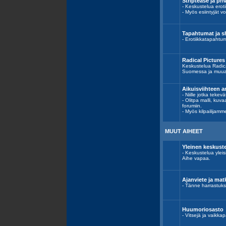
Striptease ja priv
- Keskustelua erotii
- Myös esiintyjät vo
Tapahtumat ja 
- Erotiikkatapahtum
Radical Picture
Keskustelua Radica
Suomessa ja muua
Aikuisviihteen a
- Niille jotka tekev
- Olitpa malli, kuv
forumiin.
- Myös kilpailijamm
MUUT AIHEET
Yleinen keskust
- Keskustelua yleis
Aihe vapaa.
Ajanviete ja mat
- Tänne harrastukse
Huumoriosasto
- Vitsejä ja vaikka