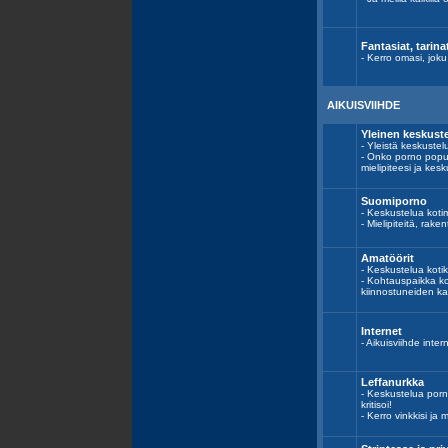
Fantasiat, tarinat
- Kerro omasi, joku
AIKUISVIIHDE
Yleinen keskust
- Yleistä keskustel
- Onko porno popul
mielipiteesi ja kesk
Suomiporno
- Keskustelua kotim
- Mielipiteitä, ra
Amatöörit
- Keskustelua koti
- Kohtauspaikka ko
kiinnostuneiden k
Internet
- Aikuisviihde interne
Leffanurkka
- Keskustelua porno
kritisoi!
- Kerro vinkkisi ja m