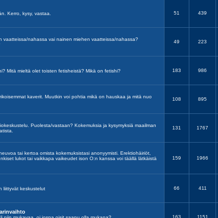
51
439
ään. Kerro, kysy, vastaa.
en vaatteissa/nahassa vai nainen miehen vaatteissa/nahassa?
49
223
?
183
986
hi? Mitä mieltä olet toisten fetisheistä? Mikä on fetishi?
 erikoisemmat kaverit. Muutkin voi pohtia mikä on hauskaa ja mitä nuo
108
895
utiokeskustelu. Puolesta/vastaan? Kokemuksia ja kysymyksiä maailman
131
1767
tista.
 neuvoa tai kertoa omista kokemuksistasi anonyymisti. Erektiohäiriöt,
159
1966
nkiset lukot tai vaikkapa vaikeudet ison O:n kanssa voi täällä lätkäistä
66
411
n liittyvät keskustelut
arinvaihto
163
1151
a oli niin mukavaa, oi jospa oisit saanu olla mukana?