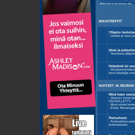
SEKSITREFFIT
Ylläpito tiedotta
- Uutiset ja muut jo
Ideat ja palautte
- Terveisesi ylläpid
Helpdesk (ei se
- Sivuihimme/video
muut käyttäjät voiv
SUHTEET JA SEURAN 
Minä haen seura
- Jäsenet voivat
ON KIELLETTY.
- Muut voivat komm
- Email, Messenge
Parisuhteet
- Keskustelua pari
kokemuksista.