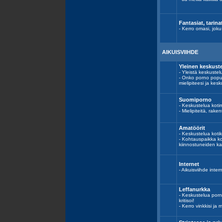
Fantasiat, tarinat
- Kerro omasi, joku
AIKUISVIIHDE
Yleinen keskust
- Yleistä keskustel
- Onko porno popul
mielipiteesi ja kesk
Suomiporno
- Keskustelua kotim
- Mielipiteitä, ra
Amatöörit
- Keskustelua koti
- Kohtauspaikka ko
kiinnostuneiden k
Internet
- Aikuisviihde interne
Leffanurkka
- Keskustelua porno
kritisoi!
- Kerro vinkkisi ja m