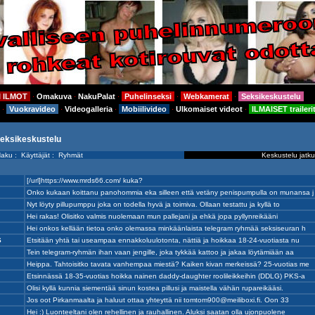
I ILMOT
Omakuva
NakuPalat
Puhelinseksi
Webkamerat
Seksikeskustelu
⋅
⋅
⋅
⋅
⋅
Vuokravideo
Videogalleria
Mobiilivideo
Ulkomaiset videot
ILMAISET traileri
⋅
⋅
⋅
⋅
⋅
seksikeskustelu
aku
:
Käyttäjät
:
Ryhmät
Keskustelu jatku