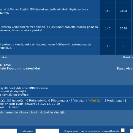
tai täältä voi löytää! Eli kirjoitukset, joille ei oikein löydy sopivaa
150
3108
 tänne.
aa pistellä verbaalisesti menemään, eli jos tunnet tarvetta purkaa paineita
146
3028
n asiasta, tämä on oikea paikka!
 poistetut viestit, jotka on katsottu esim. häiritsevän rakentavaa ja
1
2
kustelua.
tuiksi
Kaikki 
6, 12:38
ustelu Foorumin päävalikko
Katso viest
irjoittaneet yhteensä
39896
viestiä
isteröityä käyttäjää
yt käyttäjä on
bivWep
jää tällä hetkellä :: 0 Rekisteröityä, 0 Piilotettua ja 47 Vieraita [
Ylläpitäjä
] [
Moderaattori
]
ine on ollut
1680
,päiväys 16.2.2012, 12:19
äjiä: Ei kukaan
den minuutin aikana olleisiin aktiiveihin käyttäjiin
Salasana:
Kirjaa minut aina sisään automaattisesti