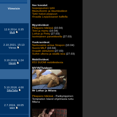
Itse kuvatut:
Isopeppuinen tyttö
Viimeisin
Masturbointi- ja riisumisvideot
Tyttö halusi peppuun
Anaalia Leppävaaran kalliolla
Myyntivideot:
Pikapano bileissä
(10.04)
12.6.2014, 0:35
Teini ja mamu
(10.04)
Mulli
Lothar ja Pinky
(27.03)
Isorintainen parvekkeella
(27.03)
Vuokravideot:
2.10.2021, 15:13
Narttuvaimo antaa Strapon
(10.04)
Vieras
Suomi MILF
(10.04)
Anaalin stimulointi
(27.03)
Suihin ulkona ja sisällä isoa
(27.03)
Mobiilivideot:
3.10.2019, 1:24
853 SUOMI mobiilivideota
Härski
MYYNTIvideot:
5.10.2018, 4:00
SiltaTalta
Mr Lothar ja Milana
Pikapano bileissä
- Parikymppinen
Temptation Island ohjelmasta tuttu
Milana
2.7.2024, 16:05
M40