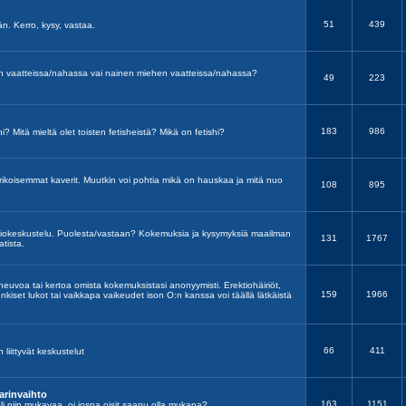
51
439
ään. Kerro, kysy, vastaa.
en vaatteissa/nahassa vai nainen miehen vaatteissa/nahassa?
49
223
?
183
986
hi? Mitä mieltä olet toisten fetisheistä? Mikä on fetishi?
 erikoisemmat kaverit. Muutkin voi pohtia mikä on hauskaa ja mitä nuo
108
895
utiokeskustelu. Puolesta/vastaan? Kokemuksia ja kysymyksiä maailman
131
1767
tista.
 neuvoa tai kertoa omista kokemuksistasi anonyymisti. Erektiohäiriöt,
159
1966
nkiset lukot tai vaikkapa vaikeudet ison O:n kanssa voi täällä lätkäistä
66
411
n liittyvät keskustelut
arinvaihto
163
1151
a oli niin mukavaa, oi jospa oisit saanu olla mukana?