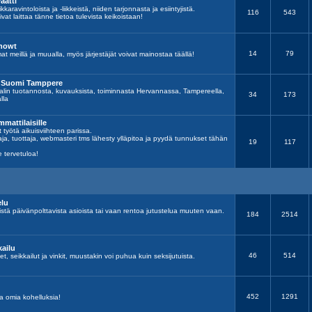
aatti
kkaravintoloista ja -liikkeistä, niiden tarjonnasta ja esiintyjistä.
116
543
ivat laittaa tänne tietoa tulevista keikoistaan!
showt
14
79
at meillä ja muualla, myös järjestäjät voivat mainostaa täällä!
s Suomi Tamppere
lin tuotannosta, kuvauksista, toiminnasta Hervannassa, Tampereella,
34
173
lla
mmattilaisille
ät työtä aikuisviihteen parissa.
aaja, tuottaja, webmasteri tms lähesty ylläpitoa ja pyydä tunnukset tähän
19
117
e tervetuloa!
elu
istä päivänpolttavista asioista tai vaan rentoa jutustelua muuten vaan.
184
2514
kailu
46
514
t, seikkailut ja vinkit, muustakin voi puhua kuin seksijutuista.
452
1291
pa omia kohelluksia!