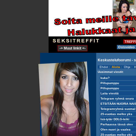
TREFF
Ostovideo
-> Muut linkit <-
Keskustelufoorumi - 
Ehdot
:
Aloita
:
Ohje
:
H
Uusimmat viestit: