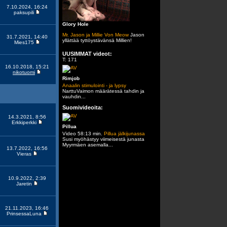
7.10.2024, 16:24
paksupili
Glory Hole
Mr. Jason ja Millie Von Meow
Jason
31.7.2021, 14:40
yllättää tyttöystävänsä Millien!
Mies175
UUSIMMAT videot:
T: 171
16.10.2018, 15:21
nikotuomi
Rimjob
Anaalin stimulointi - ja lypsy
NarttuVaimon määrätessä tahdin ja
vauhdin...
Suomivideoita:
14.3.2021, 8:56
Erkkiperkki
Pillua
Video 58:13 min.
Pillua jälkijunassa
Susi myöhästyy viimeisestä junasta
Myyrmäen asemalla...
13.7.2022, 16:56
Vieras
10.9.2022, 2:39
Jaretin
21.11.2023, 16:46
PrinsessaLuna