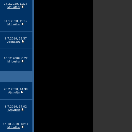
27.2.2020, 11:27
Mr Lothar
31.1.2020, 11:32
Mr Lothar
8.7.2019, 22:57
Joonas91
16.12.2009, 0:22
Mr Lothar
28.2.2020, 14:38
Ajattelija
8.7.2019, 17:02
Tytsygirlie
15.10.2018, 18:11
Mr Lothar