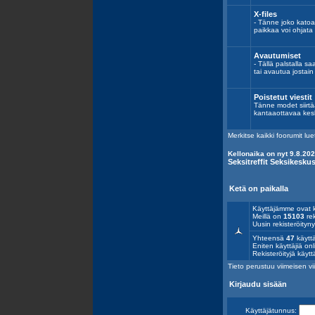
X-files
- Tänne joko katoaa 
paikkaa voi ohjata
Avautumiset
- Tällä palstalla s
tai avautua jostai
Poistetut viestit
Tänne modet siirtää
kantaaottavaa kes
Merkitse kaikki foorumit lue
Kellonaika on nyt 9.8.202
Seksitreffit Seksikesk
Ketä on paikalla
Käyttäjämme ovat k
Meillä on
15103
rek
Uusin rekisteröityn
Yhteensä
47
käyttä
Eniten käyttäjiä onl
Rekisteröityjä käytt
Tieto perustuu viimeisen vii
Kirjaudu sisään
Käyttäjätunnus: