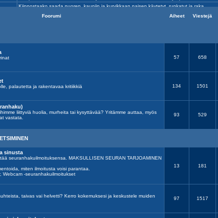
Foorumi
Aiheet
Viestejä
a
57
658
rinat
et
134
1501
olle, palautetta ja rakentavaa kritiikkiä
uranhaku)
ihimme liittyviä huolia, murheita tai kysyttävää? Yritämme auttaa, myös
93
529
at vastata.
ETSIMINEN
a sinusta
 jättää seuranhakuilmoituksensa. MAKSULLISEN SEURAN TARJOAMINEN
13
181
entoida, miten ilmoitusta voisi parantaa.
r, Webcam -seuranhakuilmoitukset
suhteista, taivas vai helvetti? Kerro kokemuksesi ja keskustele muiden
97
1517