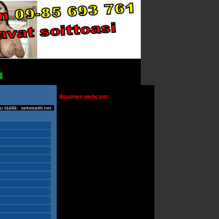
t
Ilmainen webcam:
u täällä:
seksisaitti.net