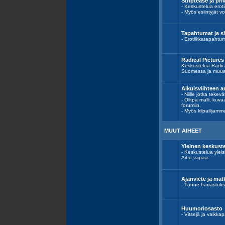
Striptease ja priv
- Keskustelua erotii
- Myös esiintyjät vo
Tapahtumat ja 
- Erotiikkatapahtum
Radical Picture
Keskustelua Radica
Suomessa ja muua
Aikuisviihteen a
- Niille jotka tekev
- Olitpa malli, kuv
forumiin.
- Myös kilpailijamm
MUUT AIHEET
Yleinen keskust
- Keskustelua yleis
Aihe vapaa.
Ajanviete ja mat
- Tänne harrastukse
Huumoriosasto
- Vitsejä ja vaikka