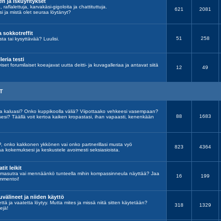
n ja iskuyritykset
 raflalettuja, karvakäsi-gigoloita ja chattituttuja.
621
2081
i ja mistä olet seuraa löytänyt?
a sokkotreffit
51
258
ta tai kysyttävää? Luulisi.
leria testi
viset forumilaiset koeajavat uutta deitti- ja kuvagalleriaa ja antavat siitä
12
49
T
a kaluasi? Onko kuppikoolla väliä? Viipottaako vehkeesi vasempaan?
88
1683
esi? Täällä voit kertoa kaiken kropastasi, ihan vapaasti, kenenkään
P, onko kakkonen ykkönen vai onko partnerillasi musta vyö
823
4364
jaa kokemuksesi ja keskustele avoimesti seksiasioista.
tit leikit
masutra vai mennäänkö tunteella mihin kompassinneula näyttää? Jaa
16
199
mmentoi!
uvälineet ja niiden käyttö
että ja vaatetta löytyy. Mutta mites ja missä niitä sitten käytetään?
318
1329
ejä!