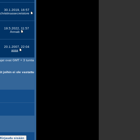
30.1.2019, 16:57
christinassecretstore
19.5.2022, 11:57
Annab
20.1.2007, 22:04
assa
ajat ovat GMT + 3 tuntia
it joihin ei ole vastattu