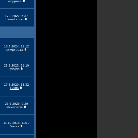
kimppaaa
17.2.2022, 5:37
LaurrrLaurax
16.9.2024, 21:12
Jompe0044
23.1.2023, 21:10
rplsrpls
17.8.2020, 18:32
Hertta
26.5.2025, 9:29
alexisnicole
11.10.2018, 11:12
Vieras