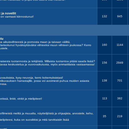
 ja novellit
132
945
 on varmasti kiinnostunut!
elu
ua aikuisviihteestä ja pornosta maan ja taivaan väliltä.
160
1144
arisoitunut hyväksyttäväksi viihteeksi muun viihteen joukossa? Kerro
ustele.
aisesta tuotannosta ja tekijöistä. Millaista tuotantoa pitäisi saada lisää?
156
2949
kentavaa keskustelua ja vuorovaikutusta, myös ammattilaisia vastaamassa!
kuvauksista, kysy neuvoja, kerro kokemuksistasi!
138
701
tikuvauksen harrastajille, jossa voi avoimesti puhua muiden asiasta
anssa.
113
382
tissä, linkit, vinkit ja mielipiteet!
filmeistä meiltä ja muualta, näyttelijöistä ja ohjaajista, arvostele, kehu,
35
219
ielipiteesi, kuka on suosikkisi ja mitä tarvittaisiin lisää