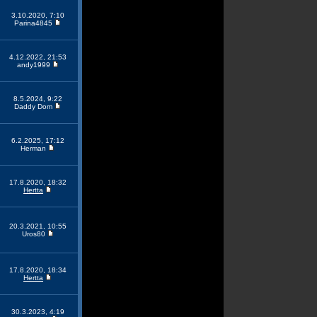
3.10.2020, 7:10
Parina4845
4.12.2022, 21:53
andy1999
8.5.2024, 9:22
Daddy Dom
6.2.2025, 17:12
Herman
17.8.2020, 18:32
Hertta
20.3.2021, 10:55
Uros80
17.8.2020, 18:34
Hertta
30.3.2023, 4:19