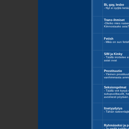
Bi, gay, lesbo
- Nyt ei syrjitä ket
Trans-ihmiset
-Oletko mies nais
Kiinnostaako asia
Fetish
- Mikä on sun fetis
S/M ja Kinky
- Täällä irrottelee
asiat ovat
Prostituutio
- Yleinen prostitu
vanhimmasta amma
Seksiongelmat
- Täällä voit kysyä
sukupuolitaudit, he
avoimesti pöytään.
Itsetyydytys
- Tähän taiteenlajii
Ryhmäseksi ja p
- Ja meillä kaikill