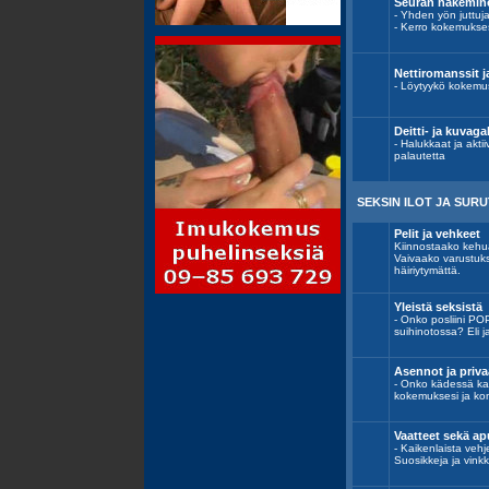
Seuran hakemine
- Yhden yön juttuja,
- Kerro kokemukses
Nettiromanssit j
- Löytyykö kokemus
Deitti- ja kuvagal
- Halukkaat ja aktii
palautetta
SEKSIN ILOT JA SURU
Pelit ja vehkeet
Kiinnostaako kehu
Vaivaako varustuks
häiriytymättä.
Yleistä seksistä
- Onko posliini PO
suihinotossa? Eli 
Asennot ja privaa
- Onko kädessä ka
kokemuksesi ja ko
Vaatteet sekä ap
- Kaikenlaista vehj
Suosikkeja ja vinkk