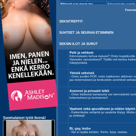
Fooru
SEKSITREFFIT
SUHTEET JA SEURAN ETSIMINEN
SEKSIN ILOT JA SURUT
Pelit ja vehkeet
Kiinnostaako kehua kaluasi? Onko kuppikoolla
Vaivaako varustuksesi? Täällä voit kertoa kaik
häiriytymättä.
Yleistä seksistä
- Onko posliini POP, onko kakkonen ykkönen vai
jaa kokemuksesi ja keskustele avoimesti seksias
Asennot ja privaatit leikit
- Onko kädessä kamasutra vai mennäänkö tunt
kokemuksesi ja kommentoi!
Vaatteet sekä apuvälineet ja niiden käyttö
- Kaikenlaista vehjettä ja vaatetta löytyy. Mutta
ja vinkkejä!
Bi, gay, lesbo
- Nyt ei syrjitä ketään. Kerro, kysy, vastaa.