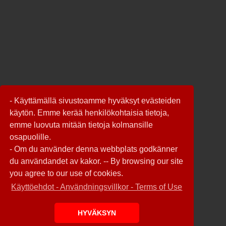
- Käyttämällä sivustoamme hyväksyt evästeiden
käytön. Emme kerää henkilökohtaisia tietoja,
emme luovuta mitään tietoja kolmansille
osapuolille.
- Om du använder denna webbplats godkänner
du användandet av kakor. -- By browsing our site
you agree to our use of cookies.
Käyttöehdot - Användningsvillkor - Terms of Use
HYVÄKSYN