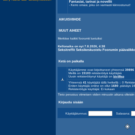
Fantasiat, tarinat ja novellit
- Kerro omasi, joku on varmasti kiinnostunut!
AIKUISVIIHDE
MUUT AIHEET
Merkitse kaikki foorumit luetuiksi
Kellonaika on nyt 7.8.2026, 4:38
Seksitreffit Seksikeskustelu Foorumin päävalikk
Ketä on paikalla
Käyttäjämme ovat kirjoittaneet yhteensä
39896
Meillä on
15103
rekisteröityä käyttäjää
Uusin rekisteröitynyt käyttäjä on
bivWep
Yhteensä
41
käyttäjää tällä hetkellä :: 0 Rekiste
Eniten käyttäjiä online on ollut
1680
,päiväys 16
Rekisteröityjä käyttäjiä: Ei kukaan
Tieto perustuu viimeisen viiden minuutin aikana olleisiin a
Kirjaudu sisään
Käyttäjätunnus:
Salasana: