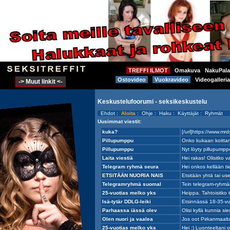
TREFFI ILMOT
Omakuva
NakuPala
⋅
⋅
Ostovideo
Vuokravideo
Videogalleria
⋅
⋅
-> Muut linkit <-
Keskustelufoorumi - seksikeskustelu
Ehdot
:
Aloita
:
Ohje
:
Haku
:
Käyttäjät
:
Ryhmät
Uusimmat viestit: