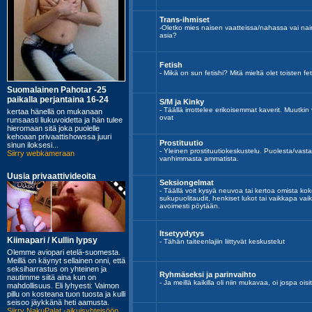
Trans-ihmiset
-Oletko mies naisen vaatteissa/nahassa vai n
asia?
Fetish
- Mikä on sun fetishi? Mitä mieltä olet toisten fe
S/M ja Kinky
- Täällä irrottelee erikoisemmat kaverit. Muutki
ovat
Prostituutio
- Yleinen prostituutiokeskustelu. Puolesta/va
vanhimmasta ammatista.
Seksiongelmat
- Täällä voit kysyä neuvoa tai kertoa omista kok
sukupuolitaudit, henkiset lukot tai vaikkapa vai
avoimesti pöytään.
Itsetyydytys
- Tähän taiteenlajiin liittyvät keskustelut
Ryhmäseksi ja parinvaihto
- Ja meillä kaikilla oli niin mukavaa, oi jospa o